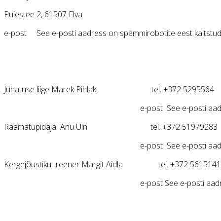
Puiestee 2, 61507 Elva
e-post
See e-posti aadress on spämmirobotite eest kaitstud. 
Juhatuse liige Marek Pihlak tel. +372 529556
e-post
See e-posti aad
Raamatupidaja Anu Uin tel. +372 5197928
e-post
See e-posti aad
Kergejõustiku treener Margit Aidla tel. +372 561514
e-post
See e-posti aadr